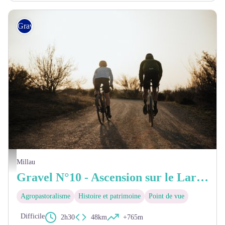
Gravel
Gravel en direction du Larzac au soleil couchant - Focal_77
Millau
Gravel N°10 - Ascension sur le Larzac depuis Millau
Agropastoralisme
Histoire et patrimoine
Point de vue
Difficile
2h30
48km
+765m