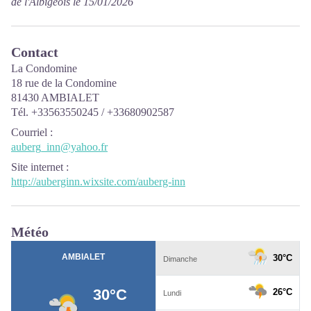
de l'Albigeois le 15/01/2026
Contact
La Condomine
18 rue de la Condomine
81430 AMBIALET
Tél. +33563550245 / +33680902587
Courriel
:
auberg_inn@yahoo.fr
Site internet
:
http://auberginn.wixsite.com/auberg-inn
Météo