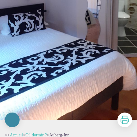
Imprimer
>>
Accueil
>
Où dormir ?
>
Auberg-Inn