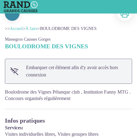
BOULODROME DES VIGNES
Imprimer
Voir l'image en plein écran
>>
Accueil
>
À faire
>
BOULODROME DES VIGNES
Massegros Causses Gorges
BOULODROME DES VIGNES
Embarquer cet élément afin d'y avoir accès hors
connexion
Boulodrome des Vignes Pétanque club , Institution Fanny MTG .
Concours organisés régulièrement
Infos pratiques
Services:
Visites individuelles libres, Visites groupes libres