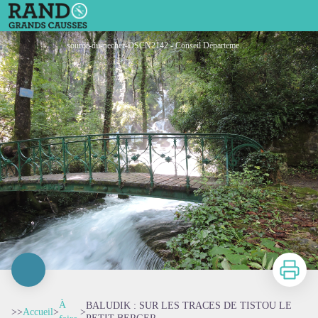
BALUDIK : SUR LES TRACES DE TISTOU LE PETIT BERGER
source-du-pecher-DSCN2142 - Conseil Départemental Lozère
Imprimer
À
BALUDIK : SUR LES TRACES DE TISTOU LE
>>
Accueil
>
>