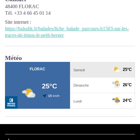
48400 FLORAC
Tél. +33 4 66 45 01 14
Site internet
:
https://baludik.fr/balades/fiche_balade_parcours-b1503-sur-les-
traces-de-tistou-le-petit-berger
Météo