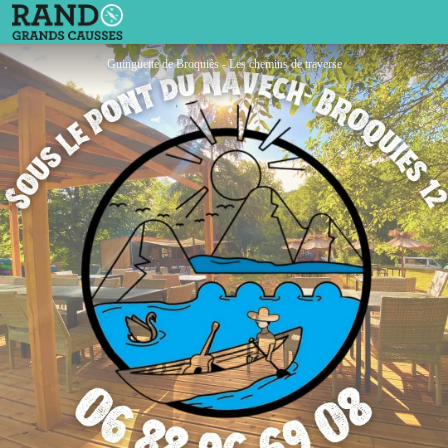
Bar et concerts d'été de Broquiès
Guinguette de Broquiès - Les chemins de traverse