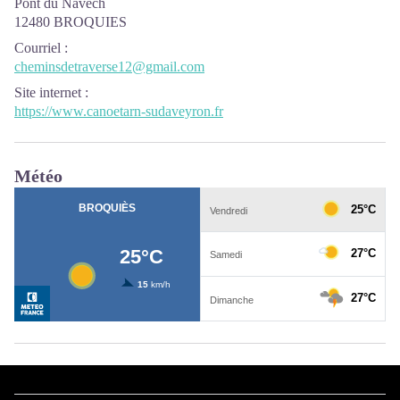
Pont du Navech
12480 BROQUIES
Courriel
:
cheminsdetraverse12@gmail.com
Site internet
:
https://www.canoetarn-sudaveyron.fr
Météo