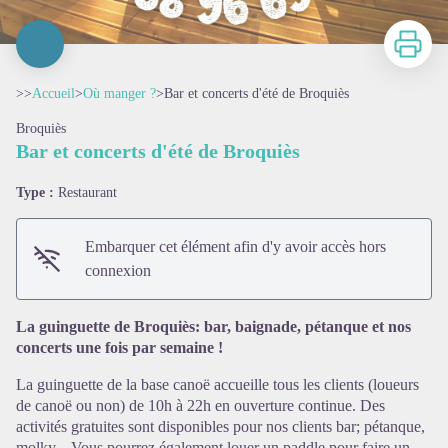
Imprimer
>>
Accueil
>
Où manger ?
>
Bar et concerts d'été de Broquiès
Broquiès
Bar et concerts d'été de Broquiès
Type :
Restaurant
Embarquer cet élément afin d'y avoir accès hors
connexion
Voir l'image en plein écran
La guinguette de Broquiès: bar, baignade, pétanque et nos
concerts une fois par semaine !
La guinguette de la base canoë accueille tous les clients (loueurs
de canoë ou non) de 10h à 22h en ouverture continue. Des
activités gratuites sont disponibles pour nos clients bar; pétanque,
molky... Vous pourrez également louer un paddle pour faire un