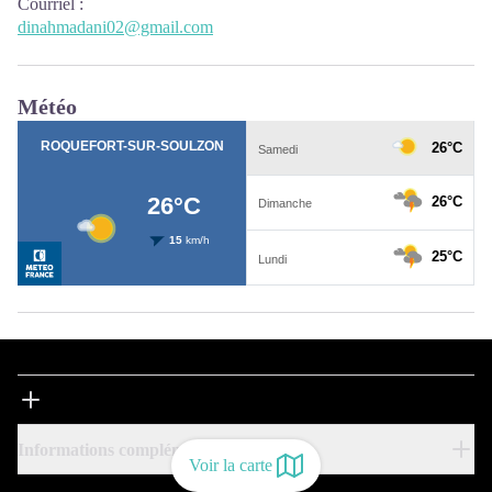
Courriel
:
dinahmadani02@gmail.com
Météo
Informations complémentaires
Voir la carte