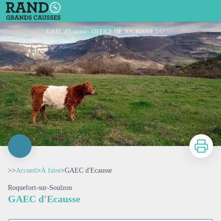
GAEC d'Ecausse
GAEC d'Ecausse - OFFICE DE TOURISME DU PAYS DE ROQUEFORT ET DU ST-AFFRICAIN
Imprimer
>>
Accueil
>
À faire
>
GAEC d'Ecausse
Roquefort-sur-Soulzon
GAEC d'Ecausse
Voir l'image en plein écran