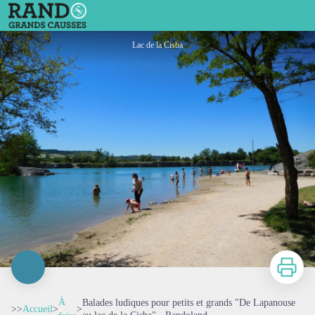
Balades ludiques pour petits et grands "De Lapanouse au lac de la Cisba" - Randoland
Lac de la Cisba
Imprimer
À
Balades ludiques pour petits et grands "De Lapanouse
>>
Accueil
>
>