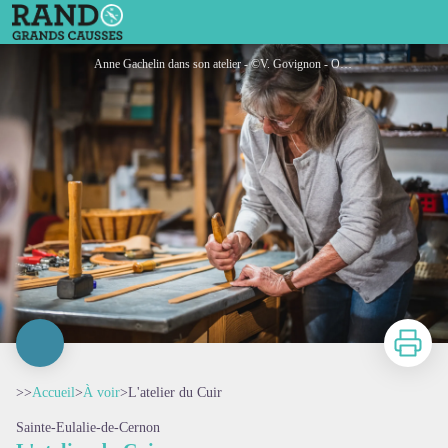
L'atelier du Cuir
Anne Gachelin dans son atelier - ©V. Govignon - OT Larzac Vallées
Imprimer
>>
Accueil
>
À voir
>
L'atelier du Cuir
Sainte-Eulalie-de-Cernon