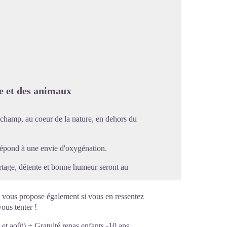
image en plein écran
re et des animaux
champ, au coeur de la nature, en dehors du
 répond à une envie d'oxygénation.
rtage, détente et bonne humeur seront au
, vous propose également si vous en ressentez
vous tenter !
 et août) + Gratuité repas enfants -10 ans