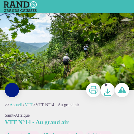
VTT N°14 - Au grand air
Virginie Govignon
Imprimer
Télécharger
Signaler 
>>
Accueil
>
VTT
>
VTT N°14 - Au grand air
Saint-Affrique
VTT N°14 - Au grand air