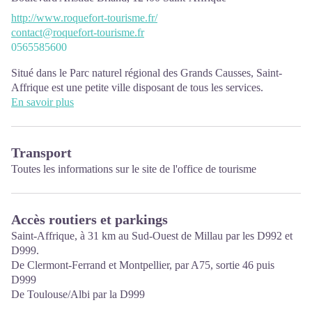
http://www.roquefort-tourisme.fr/
contact@roquefort-tourisme.fr
0565585600
Situé dans le Parc naturel régional des Grands Causses, Saint-
Affrique est une petite ville disposant de tous les services.
L'Office de Tourisme se trouve 1 Boulevard Aristide Briand
En savoir plus
PÉRIODES D’OUVERTURE :
De juillet à août ouvert du lundi au samedi de 10h à 12h30 et de
Transport
14h30 à 18h30
Toutes les informations sur le site de
l'office de tourisme
De septembre à juin :
Tous les samedis matin de 10h à 12h30
Pendant les vacances scolaires de la zone C : du lundi au vendredi
Accès routiers et parkings
de 9h à 12h30 et de 13h30 à 17h30 ; le samedi matin de 10h à
12h30.
Saint-Affrique, à 31 km au Sud-Ouest de Millau par les D992 et
D999.
De Clermont-Ferrand et Montpellier, par A75, sortie 46 puis
D999
De Toulouse/Albi par la D999