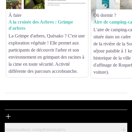
À faire
Où dormir ?
Aire de camping-car Par
A la croisée des Arbres : Grimpe
Aire de camping-c
d'arbres
L'aire de camping-ca
La Grimpe d'arbres, Quèsako ? C'est une
située dans un cadre
exploration végétale ! Elle permet aux
de la rivière de la S
participants de découvrir l'arbre et son
séjour paisible à 1 k
environnement en grimpant des racines à
historique de la vill
la cime en toute sécurité. Activité
d'affinage de Roquef
différente des parcours accrobranche.
voiture).
Informations complémentaires