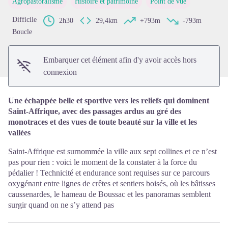
Agropastoralisme
Histoire et patrimoine
Point de vue
Voir l'image en plein écran
Difficile
2h30
29,4km
+793m
-793m
Boucle
Embarquer cet élément afin d'y avoir accès hors
connexion
Une échappée belle et sportive vers les reliefs qui dominent
Saint-Affrique, avec des passages ardus au gré des
monotraces et des vues de toute beauté sur la ville et les
vallées
Saint-Affrique est surnommée la ville aux sept collines et ce n’est
pas pour rien : voici le moment de la constater à la force du
pédalier ! Technicité et endurance sont requises sur ce parcours
oxygénant entre lignes de crêtes et sentiers boisés, où les bâtisses
caussenardes, le hameau de Boussac et les panoramas semblent
surgir quand on ne s’y attend pas