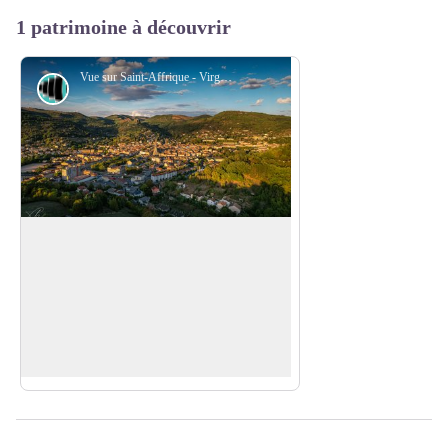
1 patrimoine à découvrir
Vue sur Saint-Affrique - Virginie Govignon
Point de vue
Vue sur Saint-Affrique
À la fin de la journée, ce point de vue
offre un panorama exceptionnel sur la
Voir l'image en plein écran
ville de Saint-Affrique, idéal pour
capturer de superbes photos dans une
lumière douce et chaleureuse.