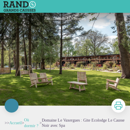
Domaine Le Vaxergues : Gite Ecolodge Le Causse Noir avec Spa
Parc - Domaine Le Vaxergues
Imprimer
Où
Domaine Le Vaxergues : Gite Ecolodge Le Causse
>>
Accueil
>
>
Noir avec Spa
dormir ?