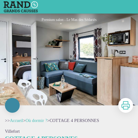
COTTAGE 4 PERSONNES
Premium salon - Le Mas des Sédariès
Imprimer
>>
Accueil
>
Où dormir ?
>
COTTAGE 4 PERSONNES
Villefort