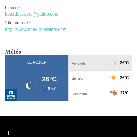
Courriel
:
hoteldoussiere@yahoo.com
Site internet
:
http://www.hotel-doussiere.com
Météo