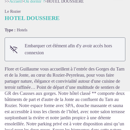
>>
Accueil
>
Où dormir ?
>
HOTEL DOUSSIERE
Le Rozier
HOTEL DOUSSIERE
Type :
Hotels
Voir l'image en plein écran
Embarquer cet élément afin d'y avoir accès hors
connexion
Flore et Guillaume vous accueillent à l’entrée des Gorges du Tarn
et de la Jonte, au cœur du Rozier-Peyreleau, pour vous faire
partager nature, élégance et convivialité autour d'une cuisine de
terroir raffinée… Point de départ d’une multitude de sentiers de
GR des Causses aux gorges. Notre hôtel classé ** comporte deux
bâtiments de part et d'autre de la Jonte au confluent du Tarn au
Rozier. Notre espace forme avec SPA, douche massante et sauna
est accessible à tous les clients de l’hôtel, avec notre salon terrasse
surplombant la rivière et notre jardin propice à une détente
ensoleillée. Notre parking privé est à votre disposition ainsi qu’un
local pour les deux roues. Soyez les bienvenus dans cette nature