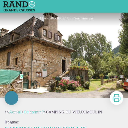
CAMPING DU VIEUX MOULIN
HPALAR0480000017_01 - Non renseigné
Imprimer
>>
Accueil
>
Où dormir ?
>
CAMPING DU VIEUX MOULIN
Ispagnac