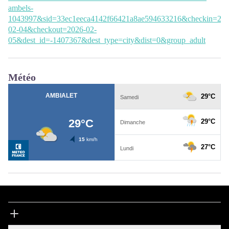
ambels-
1043997&sid=33ec1eeca4142f66421a8ae594633216&checkin=202
02-04&checkout=2026-02-
05&dest_id=-1407367&dest_type=city&dist=0&group_adult
Météo