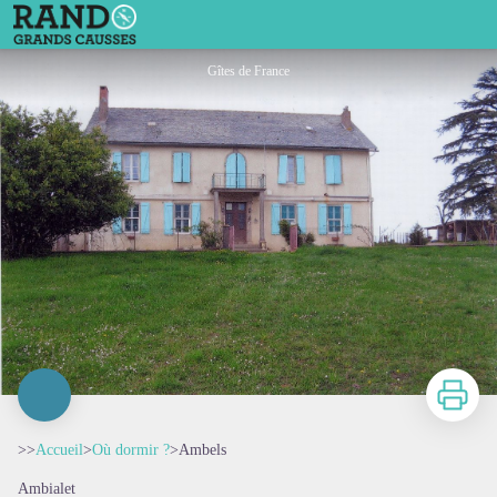
Ambels
Gîtes de France
Imprimer
>>
Accueil
>
Où dormir ?
>
Ambels
Ambialet