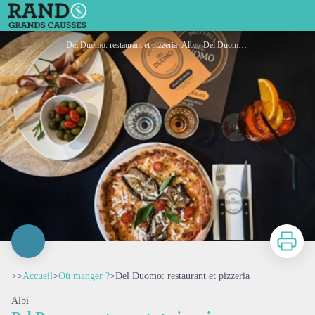
Del Duomo: restaurant et pizzeria
Del Duomo: restaurant et pizzeria_Albi - Del Duomo: restaurant et pizzeria_Albi
Imprimer
>>
Accueil
>
Où manger ?
>
Del Duomo: restaurant et pizzeria
Albi