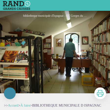
BIBLIOTHEQUE MUNICIPALE D ISPAGNAC
bibliotheque municipale d'Ispagnac - OT Gorges du tarn Causses et Cévennes
Imprimer
>>
Accueil
>
À faire
>
BIBLIOTHEQUE MUNICIPALE D ISPAGNAC