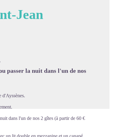
nt-Jean
image en plein écran
?
u passer la nuit dans l'un de nos
e d'Ayssènes.
sement.
uit dans l'un de nos 2 gîtes (à partir de 60 €
vec un lit double en mezzanine et un canapé