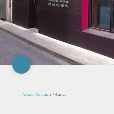
>>
Accueil
>
Où manger ?
>
Capion