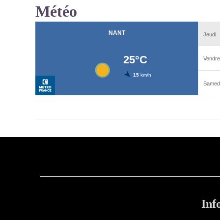
Météo
Inf