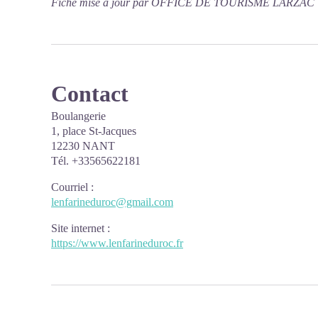
Fiche mise à jour par OFFICE DE TOURISME LARZAC 
Contact
Boulangerie
1, place St-Jacques
12230 NANT
Tél. +33565622181
Courriel
:
lenfarineduroc@gmail.com
Site internet
:
https://www.lenfarineduroc.fr