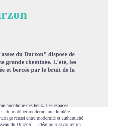
urzon
image en plein écran
rasses du Durzon" dispose de
e grande cheminée. L'été, les
e et bercée par le bruit de la
rme bucolique des lieux. Les espaces
rées, du mobilier moderne, une lumière
riage réussi entre modernité et authenticité
uisseau du Durzon — idéal pour savourer un