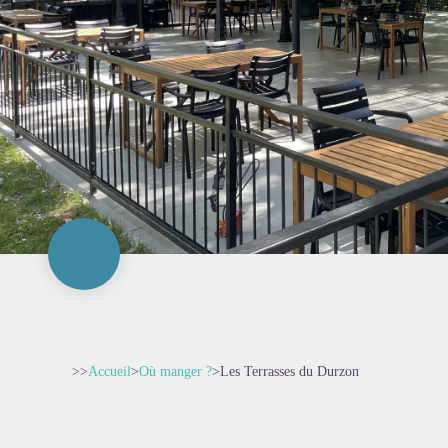
>>
Accueil
>
Où manger ?
>
Les Terrasses du Durzon