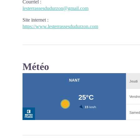
Courriel
:
lesterrassesdudurzon@gmail.com
Site internet
:
https://www.lesterrassesdudurzon.com
Météo