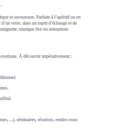
r
tique et savoureuse. Parfaite à l’apéritif ou en
r d’un verre, dans un esprit d’échange et de
: guinguette, musique live ou animations
et exotisme. À découvrir impérativement :
ditionnel.
ntes.
affiné.
es, ...), séminaires, réunions, rendez-vous