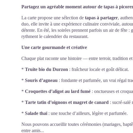
Partagez un agréable moment autour de tapas à picore
La carte propose une sélection de
tapas à partager
, authen
duo, elle invite à une expérience culinaire conviviale, autou
détente. En été, les soirées prennent parfois un air de fête 
rythment le calendrier du restaurant.
Une carte gourmande et créative
Chaque plat raconte une histoire — entre terroir, tradition 
*
Truite bio du Durzon
: fraîcheur locale et goût délicat.
*
Souris d’agneau
: fondante et parfumée, un vrai régal tra
*
Croquettes d’aligot au lard fumé
: onctueuses et croqua
*
Tarte tatin d’oignons et magret de canard
: sucré-salé r
*
Salade thaï
: une touche d’ailleurs, légère et parfumée.
Nous pouvons accueillir toutes cérémonies (mariages, baptêm
entre amis...