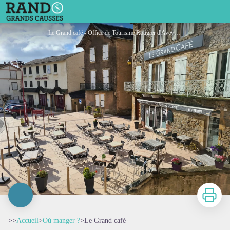
Le Grand café
Le Grand café - Office de Tourisme Rougier d'Aveyron Sud
Imprimer
>>
Accueil
>
Où manger ?
>
Le Grand café