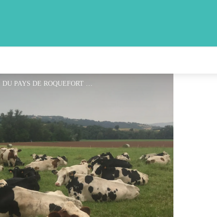
GAEC de Saint-Felix - OFFICE DE TOURISME DU PAYS DE ROQUEFORT ET DU ST-AFFRICAIN