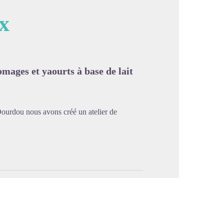
x
image en plein écran
omages et yaourts à base de lait
Dourdou nous avons créé un atelier de