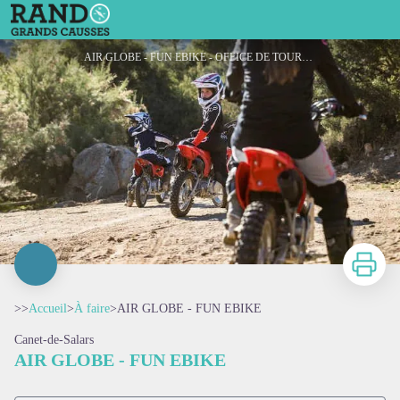
AIR GLOBE - FUN EBIKE
AIR GLOBE - FUN EBIKE - OFFICE DE TOURISME DE PARELOUP LEVEZOU
Imprimer
>>
Accueil
>
À faire
>
AIR GLOBE - FUN EBIKE
Canet-de-Salars
AIR GLOBE - FUN EBIKE
Voir l'image en plein écran