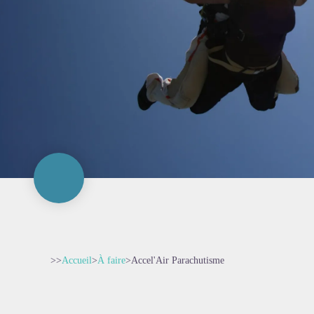
>>
Accueil
>
À faire
>
Accel'Air Parachutisme