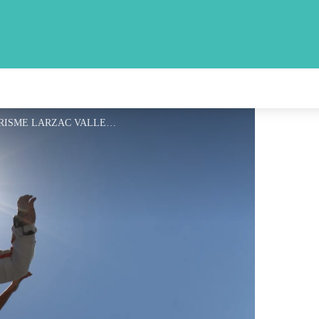
Accel'Air Parachutisme - OFFICE DE TOURISME LARZAC VALLEES