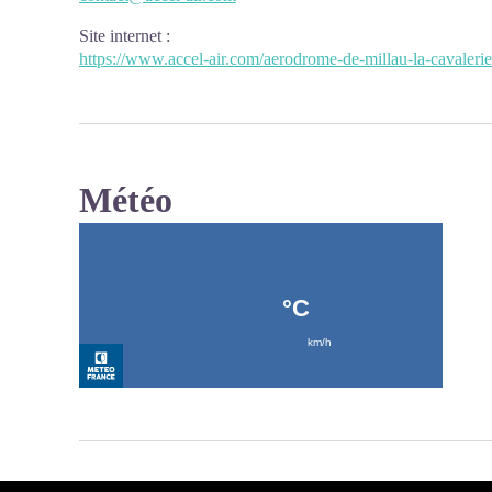
Site internet
:
https://www.accel-air.com/aerodrome-de-millau-la-cavaleri
Météo