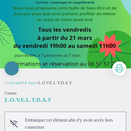
Imprimer
>>
Accueil
>
À faire
>
L.O.V.E.L.Y.D.A.Y
Connac
L.O.V.E.L.Y.D.A.Y
Embarquer cet élément afin d'y avoir accès hors
connexion