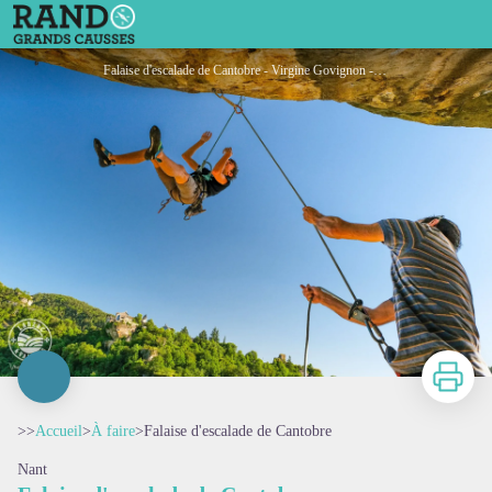
Falaise d'escalade de Cantobre
Falaise d'escalade de Cantobre - Virgine Govignon - OT Larzac et Vallées
Imprimer
>>
Accueil
>
À faire
>
Falaise d'escalade de Cantobre
Nant