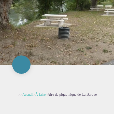
>>
Accueil
>
À faire
>
Aire de pique-nique de La Barque