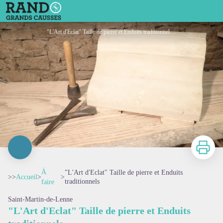
"L'Art d'Eclat" Taille de pierre et Enduits traditionnels
"L'Art d'Eclat" Taille de pierre et Enduits traditionnels - Office de Tourisme des Causses à l'Aubrac
Imprimer
À
"L'Art d'Eclat" Taille de pierre et Enduits
>>
Accueil
>
>
traditionnels
faire
Saint-Martin-de-Lenne
"L'Art d'Eclat" Taille de pierre et Enduits
Voir l'image en plein écran