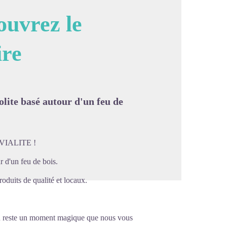
vrez le
ire
image en plein écran
lite basé autour d'un feu de
IALITE !
 d'un feu de bois.
duits de qualité et locaux.
eu reste un moment magique que nous vous