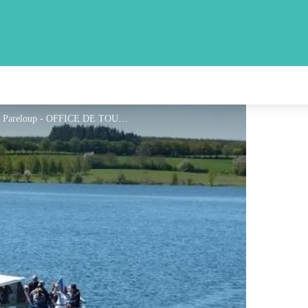
Bateau-promenade Le Papillon Jaune sur le lac de Pareloup - OFFICE DE TOURISME DE PARELOUP LEVEZOU