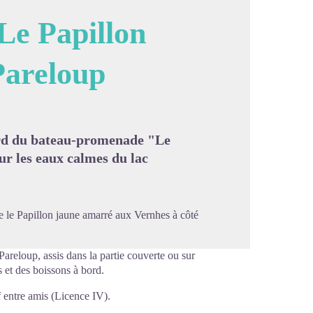
Le Papillon
 Pareloup
image en plein écran
rd du bateau-promenade "Le
ur les eaux calmes du lac
e le Papillon jaune amarré aux Vernhes à côté
Pareloup, assis dans la partie couverte ou sur
s et des boissons à bord.
 entre amis (Licence IV).