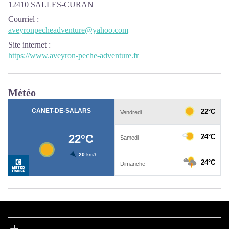
12410 SALLES-CURAN
Courriel
:
aveyronpecheadventure@yahoo.com
Site internet
:
https://www.aveyron-peche-adventure.fr
Météo