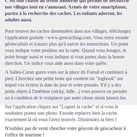
C'est une chasse au trésor moderne qui permet de découvrir
nos villages tout en s'amusant. Armés de votre smartphone,
partez à la recherche des caches. Les enfants adorent, les
Voir l'image en plein écran
adultes aussi.
Pour trouver les caches dissimulées dans nos villages, téléchargez
l'application gratuite :
www.geocaching.com
. Vous serez ensuite
géolocalisés et n'aurez plus qu'à suivre les instructions. Un point
vous indique votre position sur la carte. Quand vous bougez, le
point bouge aussi et vous indique si vous partez dans la bonne
direction. Un indice vous aide aussi dans votre quête.
A Salles-Curan garez-vous sur la place du Foirail et continuez à
pied. Cherchez une petite boite qui contient un "logbook" sur
lequel vos écrirez la date du jour et votre pseudo. S'il y a des
petits objets à l'intérieur (sticky, bille...) vous pouvez en prendre
un à condition de le remplacer par autre chose sinon laissez-les.
Sur l'application cliquez sur "Loguer la cache" et si vous le
souhaitez postez une photo. Ensuite replacez bien la cache
exactement là où vous l'avez trouvée. Dissimulez-la bien !
N'oubliez pas de venir chercher votre géocoin de géocacheur à
l'office de tourisme !