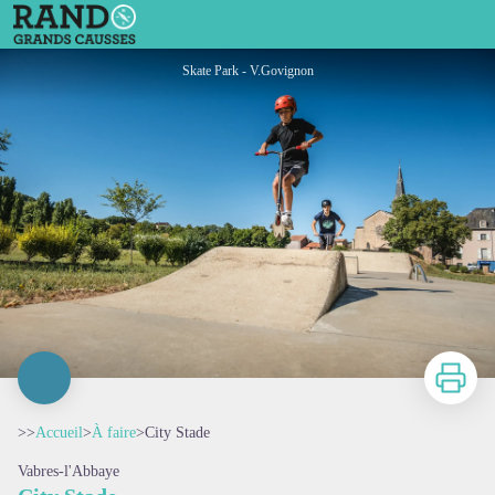
City Stade
Skate Park - V.Govignon
Imprimer
>>
Accueil
>
À faire
>
City Stade
Vabres-l'Abbaye