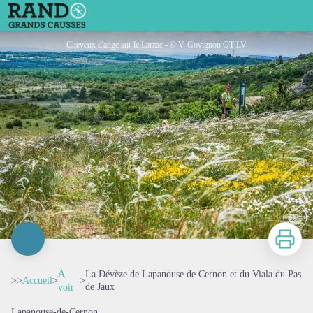
La Dévèze de Lapanouse de Cernon et du Viala du Pas de Jaux
Cheveux d'ange sur le Larzac - © V. Govignon OT LV
Imprimer
À
La Dévèze de Lapanouse de Cernon et du Viala du Pas
>>
Accueil
>
>
de Jaux
voir
Lapanouse-de-Cernon