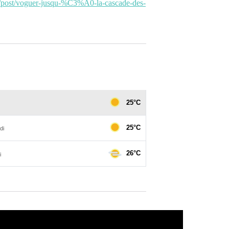
rn/post/voguer-jusqu-%C3%A0-la-cascade-des-