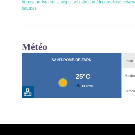
https://tourismemuseraspes.wixsite.com/decouvrirvalleeta
baumes
Météo