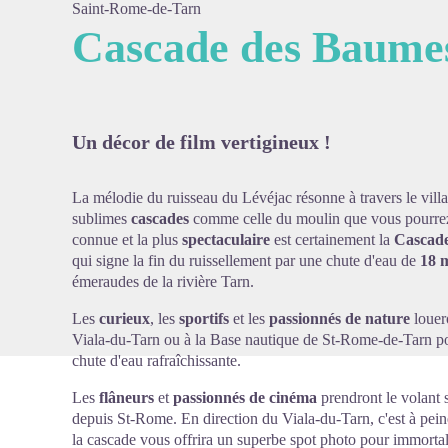
Saint-Rome-de-Tarn
Cascade des Baume
Voir l'
Un décor de film vertigineux !
La mélodie du ruisseau du Lévéjac résonne à travers le vill
sublimes
cascades
comme celle du moulin que vous pourrez 
connue et la plus
spectaculaire
est certainement la
Cascad
qui signe la fin du ruissellement par une chute d'eau de
18 
émeraudes de la rivière Tarn.
Les
curieux
, les
sportifs
et les
passionnés de nature
louer
Viala-du-Tarn ou à la Base nautique de St-Rome-de-Tarn po
chute d'eau rafraîchissante.
Les
flâneurs
et
passionnés de cinéma
prendront le volant 
depuis St-Rome. En direction du Viala-du-Tarn, c'est à pein
la cascade vous offrira un superbe spot photo pour immortal