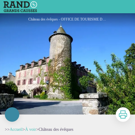
Château des évêques
Château des évêques - OFFICE DE TOURISME DE SALLES CURAN - PARELOUP
Imprimer
>>
Accueil
>
À voir
>
Château des évêques