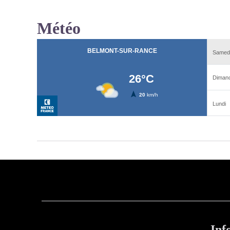
Météo
Inf