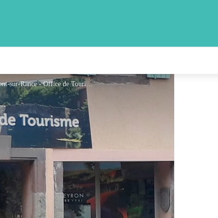
Office de Tourisme Rougier Aveyron Sud - Belmont-sur-Rance - Office de Tourisme Rougier d'Aveyron Sud