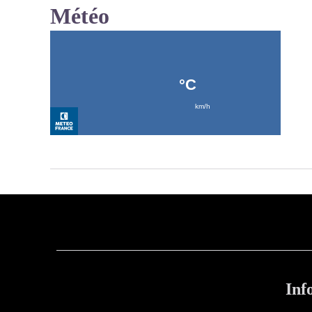
Météo
Inf