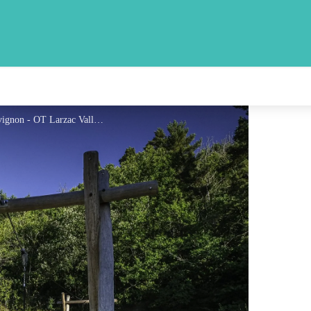
Aire de loisirs de La Roque - Virginie Govignon - OT Larzac Vallées