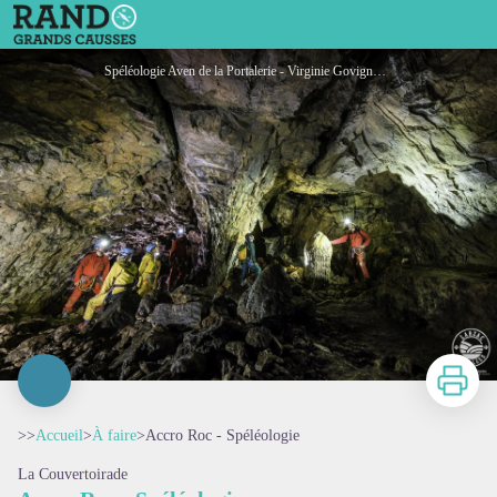
Accro Roc - Spéléologie
Spéléologie Aven de la Portalerie - Virginie Govignon - OT Larzac Vallées
Imprimer
>>
Accueil
>
À faire
>
Accro Roc - Spéléologie
La Couvertoirade