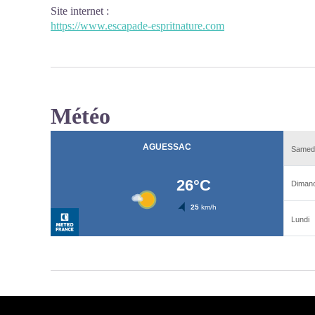
Site internet
:
https://www.escapade-espritnature.com
Météo