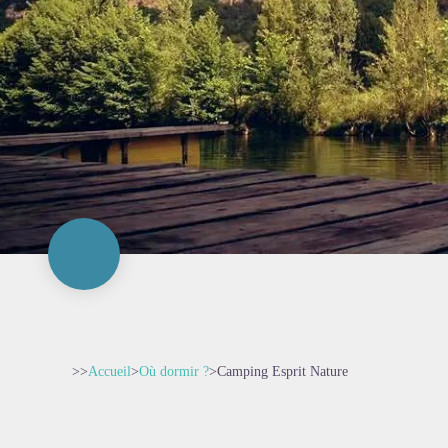
>>
Accueil
>
Où dormir ?
>
Camping Esprit Nature