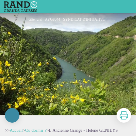
L'Ancienne Grange - Hélène GENIEYS
Gîte rural - AYG8044 - SYNDICAT D'INITIATIVE DES RASPES DU TARN
Imprimer
>>
Accueil
>
Où dormir ?
>
L'Ancienne Grange - Hélène GENIEYS