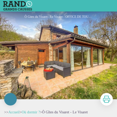
Ô Gîtes du Visaret - Le Visaret
Ô Gites du Visaret - Le Visaret - OFFICE DE TOURISME DU REQUISTANAIS
Imprimer
>>
Accueil
>
Où dormir ?
>
Ô Gîtes du Visaret - Le Visaret