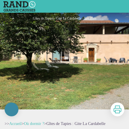
Gîtes de Tapies : Gite La Cardabelle
Gîtes de Tapies : Gite La Cardabelle - Les Buis
Imprimer
>>
Accueil
>
Où dormir ?
>
Gîtes de Tapies : Gite La Cardabelle