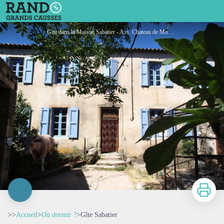
Gîte Sabatier
Gite dans la Maison Sabatier - Ass. Chateau de Montaigut
Imprimer
>>
Accueil
>
Où dormir ?
>
Gîte Sabatier