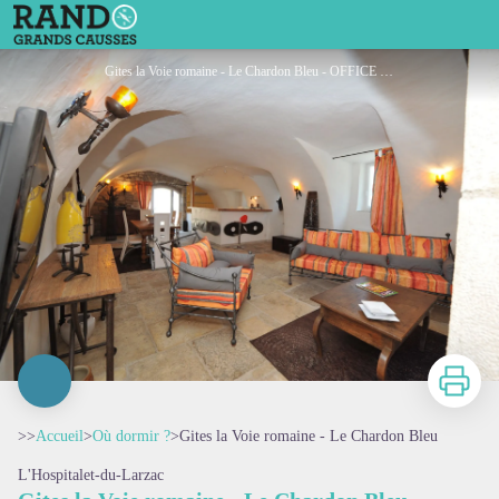
Gites la Voie romaine - Le Chardon Bleu
Gites la Voie romaine - Le Chardon Bleu - OFFICE DE TOURISME LARZAC VALLEES
Imprimer
>>
Accueil
>
Où dormir ?
>
Gites la Voie romaine - Le Chardon Bleu
L'Hospitalet-du-Larzac