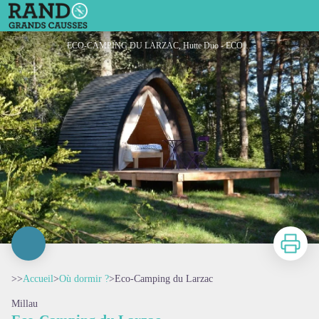
Eco-Camping du Larzac
ECO-CAMPING DU LARZAC, Hutte Duo - ECO-CAMPING DU LARZAC
Imprimer
>>
Accueil
>
Où dormir ?
>
Eco-Camping du Larzac
Millau