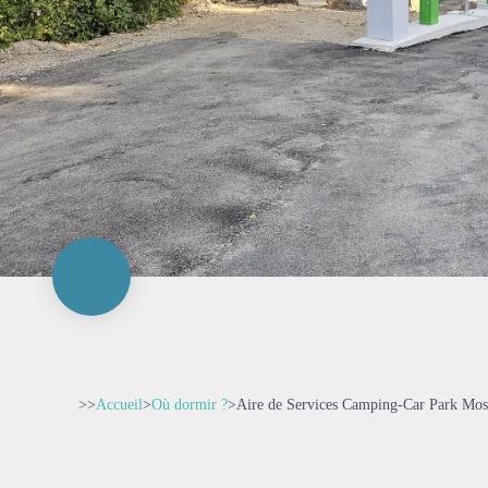
>>
Accueil
>
Où dormir ?
>
Aire de Services Camping-Car Park Mos