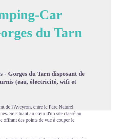
amping-Car
orges du Tarn
image en plein écran
 Gorges du Tarn disposant de
nis (eau, électricité, wifi et
t de l'Aveyron, entre le Parc Naturel
es. Se situant au cœur d'un site classé au
 offrant des points de vue à couper le