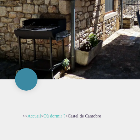
>>
Accueil
>
Où dormir ?
>
Castel de Cantobre