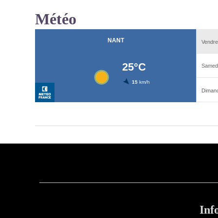
Météo
Inf