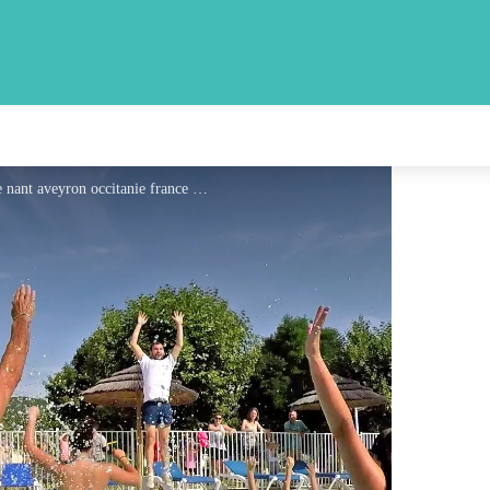
Camping les 2 Vallees animations piscine chauffee nant aveyron occitanie france - Camping les 2 Vallees